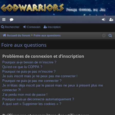
ac
Rechercher
or
Connexion
Inscription
on
ns
co
u
ne
cri
Accueil du forum
Foire aux questions
R
e
ur
m
xi
pti
Foire aux questions
c
ci
s
on
on
h
Problèmes de connexion et d’inscription
s
e
Pourquoi ai-je besoin de m’inscrire ?
r
Qu’est-ce que la COPPA ?
c
Pourquoi ne puis-je pas m’inscrire ?
h
Je suis inscrit mais je ne peux pas me connecter !
Pourquoi ne puis-je pas me connecter ?
e
Je m’étais déjà inscrit par le passé mais ne peux à présent plus me
r
connecter ?!
J’ai perdu mon mot de passe !
Pourquoi suis-je déconnecté automatiquement ?
À quoi sert « Supprimer les cookies » ?