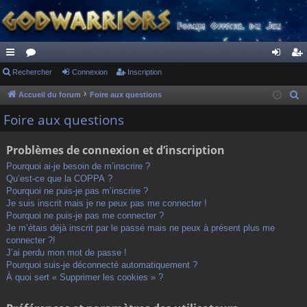
ac
Rechercher
or
Connexion
Inscription
on
ns
co
u
ne
cri
Accueil du forum
Foire aux questions
R
e
ur
m
xi
pti
Foire aux questions
c
ci
s
on
on
h
Problèmes de connexion et d’inscription
s
e
Pourquoi ai-je besoin de m’inscrire ?
r
Qu’est-ce que la COPPA ?
c
Pourquoi ne puis-je pas m’inscrire ?
h
Je suis inscrit mais je ne peux pas me connecter !
Pourquoi ne puis-je pas me connecter ?
e
Je m’étais déjà inscrit par le passé mais ne peux à présent plus me
r
connecter ?!
J’ai perdu mon mot de passe !
Pourquoi suis-je déconnecté automatiquement ?
À quoi sert « Supprimer les cookies » ?