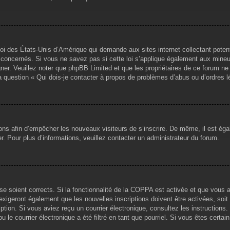
loi des États-Unis d’Amérique qui demande aux sites internet collectant pote
concernés. Si vous ne savez pas si cette loi s’applique également aux mineu
igner. Veuillez noter que phpBB Limited et que les propriétaires de ce forum 
la question « Qui dois-je contacter à propos de problèmes d’abus ou d’ordres l
tions afin d’empêcher les nouveaux visiteurs de s’inscrire. De même, il est ég
iser. Pour plus d’informations, veuillez contacter un administrateur du forum.
sse soient corrects. Si la fonctionnalité de la COPPA est activée et que vous 
exigeront également que les nouvelles inscriptions doivent être activées, soi
ription. Si vous aviez reçu un courrier électronique, consultez les instruction
le courrier électronique a été filtré en tant que pourriel. Si vous êtes certai