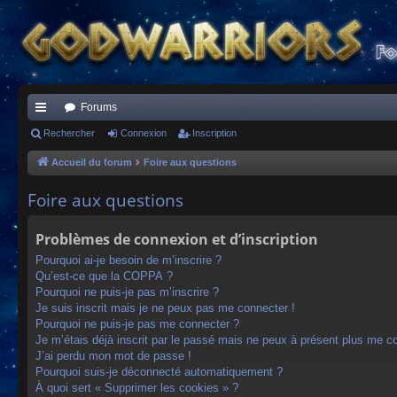
Forums
ac
Rechercher
Connexion
Inscription
co
Accueil du forum
Foire aux questions
ur
Foire aux questions
ci
Problèmes de connexion et d’inscription
s
Pourquoi ai-je besoin de m’inscrire ?
Qu’est-ce que la COPPA ?
Pourquoi ne puis-je pas m’inscrire ?
Je suis inscrit mais je ne peux pas me connecter !
Pourquoi ne puis-je pas me connecter ?
Je m’étais déjà inscrit par le passé mais ne peux à présent plus me c
J’ai perdu mon mot de passe !
Pourquoi suis-je déconnecté automatiquement ?
À quoi sert « Supprimer les cookies » ?