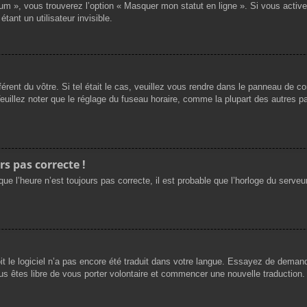
rum », vous trouverez l’option « Masquer mon statut en ligne ». Si vous activ
nt un utilisateur invisible.
férent du vôtre. Si tel était le cas, veuillez vous rendre dans le panneau de cont
llez noter que le réglage du fuseau horaire, comme la plupart des autres para
rs pas correcte !
ue l’heure n’est toujours pas correcte, il est probable que l’horloge du serveur
oit le logiciel n’a pas encore été traduit dans votre langue. Essayez de demande
us êtes libre de vous porter volontaire et commencer une nouvelle traduction. 