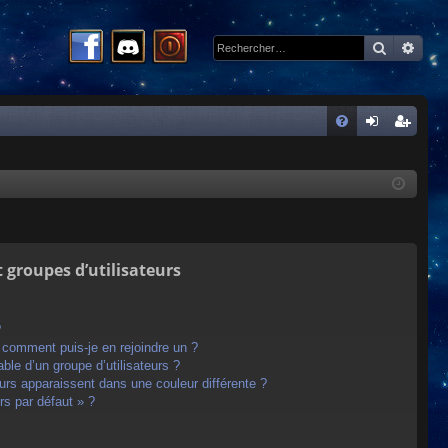
Recherc
Rech
R
FA
on
ns
Q
ne
cri
xi
pti
on
on
t groupes d’utilisateurs
?
t comment puis-je en rejoindre un ?
le d’un groupe d’utilisateurs ?
eurs apparaissent dans une couleur différente ?
rs par défaut » ?