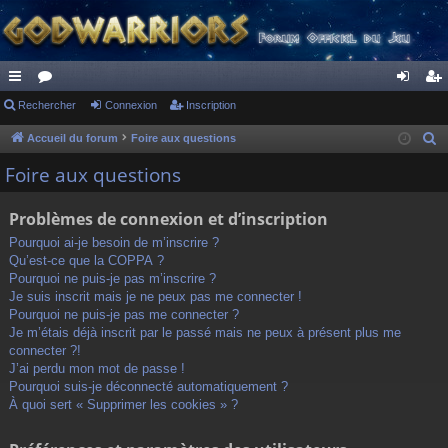
ac
Rechercher
or
Connexion
Inscription
on
ns
co
u
ne
cri
Accueil du forum
Foire aux questions
R
e
ur
m
xi
pti
Foire aux questions
c
ci
s
on
on
h
Problèmes de connexion et d’inscription
s
e
Pourquoi ai-je besoin de m’inscrire ?
r
Qu’est-ce que la COPPA ?
c
Pourquoi ne puis-je pas m’inscrire ?
h
Je suis inscrit mais je ne peux pas me connecter !
Pourquoi ne puis-je pas me connecter ?
e
Je m’étais déjà inscrit par le passé mais ne peux à présent plus me
r
connecter ?!
J’ai perdu mon mot de passe !
Pourquoi suis-je déconnecté automatiquement ?
À quoi sert « Supprimer les cookies » ?