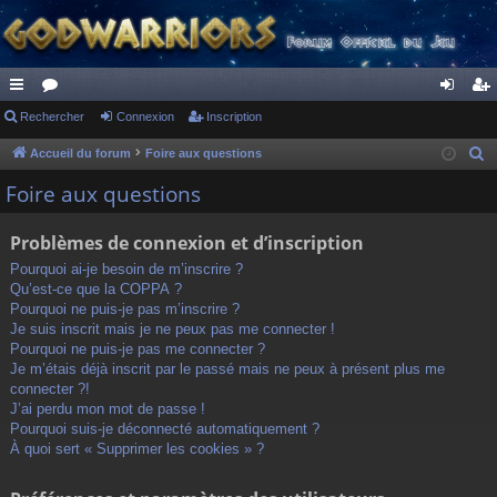
ac
Rechercher
or
Connexion
Inscription
on
ns
co
u
ne
cri
Accueil du forum
Foire aux questions
R
e
ur
m
xi
pti
Foire aux questions
c
ci
s
on
on
h
Problèmes de connexion et d’inscription
s
e
Pourquoi ai-je besoin de m’inscrire ?
r
Qu’est-ce que la COPPA ?
c
Pourquoi ne puis-je pas m’inscrire ?
h
Je suis inscrit mais je ne peux pas me connecter !
Pourquoi ne puis-je pas me connecter ?
e
Je m’étais déjà inscrit par le passé mais ne peux à présent plus me
r
connecter ?!
J’ai perdu mon mot de passe !
Pourquoi suis-je déconnecté automatiquement ?
À quoi sert « Supprimer les cookies » ?