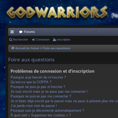
Forums
ac
Rechercher
Connexion
Inscription
co
Accueil du forum
Foire aux questions
ur
Foire aux questions
ci
Problèmes de connexion et d’inscription
s
Pourquoi ai-je besoin de m’inscrire ?
Qu’est-ce que la COPPA ?
Pourquoi ne puis-je pas m’inscrire ?
Je suis inscrit mais je ne peux pas me connecter !
Pourquoi ne puis-je pas me connecter ?
Je m’étais déjà inscrit par le passé mais ne peux à présent plus me c
J’ai perdu mon mot de passe !
Pourquoi suis-je déconnecté automatiquement ?
À quoi sert « Supprimer les cookies » ?