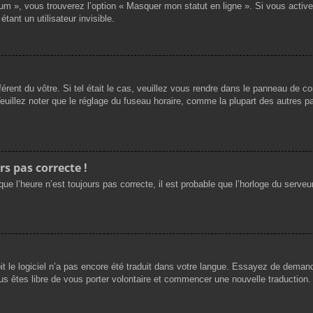
rum », vous trouverez l’option « Masquer mon statut en ligne ». Si vous activ
nt un utilisateur invisible.
férent du vôtre. Si tel était le cas, veuillez vous rendre dans le panneau de cont
llez noter que le réglage du fuseau horaire, comme la plupart des autres para
rs pas correcte !
ue l’heure n’est toujours pas correcte, il est probable que l’horloge du serveur
oit le logiciel n’a pas encore été traduit dans votre langue. Essayez de demande
us êtes libre de vous porter volontaire et commencer une nouvelle traduction. 