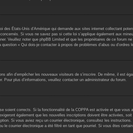
loi des États-Unis d’Amérique qui demande aux sites internet collectant pote
concernés. Si vous ne savez pas si cette loi s’applique également aux mineu
igner. Veuillez noter que phpBB Limited et que les propriétaires de ce forum 
la question « Qui dois-je contacter à propos de problèmes d’abus ou d’ordres l
tions afin d’empêcher les nouveaux visiteurs de s’inscrire. De même, il est ég
iser. Pour plus d’informations, veuillez contacter un administrateur du forum.
sse soient corrects. Si la fonctionnalité de la COPPA est activée et que vous 
exigeront également que les nouvelles inscriptions doivent être activées, soi
ription. Si vous aviez reçu un courrier électronique, consultez les instruction
le courrier électronique a été filtré en tant que pourriel. Si vous êtes certai