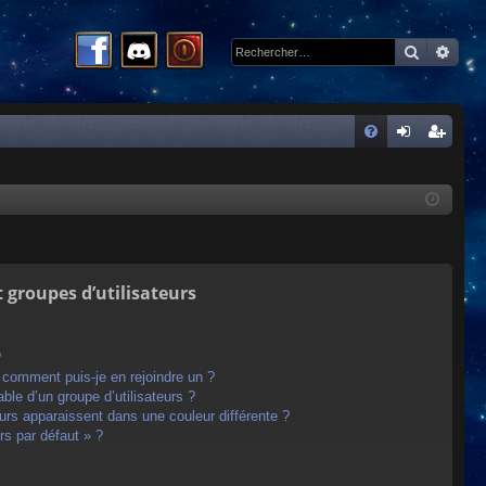
Recherc
Rech
R
FA
on
ns
Q
ne
cri
xi
pti
on
on
t groupes d’utilisateurs
?
t comment puis-je en rejoindre un ?
le d’un groupe d’utilisateurs ?
eurs apparaissent dans une couleur différente ?
rs par défaut » ?