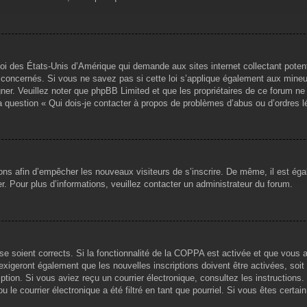
loi des États-Unis d’Amérique qui demande aux sites internet collectant pote
concernés. Si vous ne savez pas si cette loi s’applique également aux mineu
igner. Veuillez noter que phpBB Limited et que les propriétaires de ce forum 
la question « Qui dois-je contacter à propos de problèmes d’abus ou d’ordres l
tions afin d’empêcher les nouveaux visiteurs de s’inscrire. De même, il est ég
iser. Pour plus d’informations, veuillez contacter un administrateur du forum.
sse soient corrects. Si la fonctionnalité de la COPPA est activée et que vous 
exigeront également que les nouvelles inscriptions doivent être activées, soi
ription. Si vous aviez reçu un courrier électronique, consultez les instruction
le courrier électronique a été filtré en tant que pourriel. Si vous êtes certai