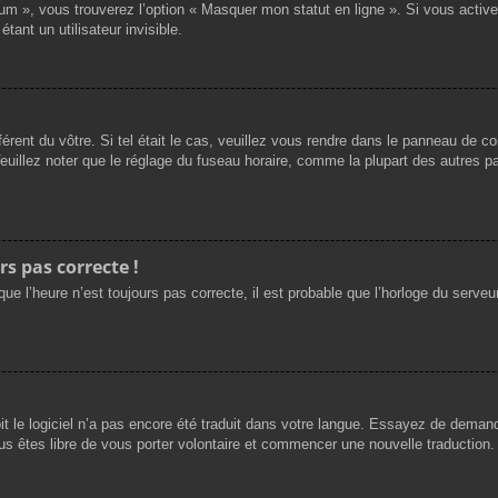
rum », vous trouverez l’option « Masquer mon statut en ligne ». Si vous activ
nt un utilisateur invisible.
férent du vôtre. Si tel était le cas, veuillez vous rendre dans le panneau de cont
llez noter que le réglage du fuseau horaire, comme la plupart des autres para
rs pas correcte !
ue l’heure n’est toujours pas correcte, il est probable que l’horloge du serveur
oit le logiciel n’a pas encore été traduit dans votre langue. Essayez de demande
us êtes libre de vous porter volontaire et commencer une nouvelle traduction. 