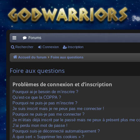
Forums
ac
Rechercher
Connexion
Inscription
co
Accueil du forum
Foire aux questions
ur
Foire aux questions
ci
Problèmes de connexion et d’inscription
s
Pourquoi ai-je besoin de m’inscrire ?
Qu’est-ce que la COPPA ?
Pourquoi ne puis-je pas m’inscrire ?
Je suis inscrit mais je ne peux pas me connecter !
Pourquoi ne puis-je pas me connecter ?
Je m’étais déjà inscrit par le passé mais ne peux à présent plus me c
J’ai perdu mon mot de passe !
Pourquoi suis-je déconnecté automatiquement ?
À quoi sert « Supprimer les cookies » ?