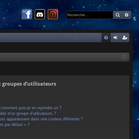
Recherc
Rech
R
FA
on
ns
Q
ne
cri
xi
pti
on
on
t groupes d’utilisateurs
?
t comment puis-je en rejoindre un ?
le d’un groupe d’utilisateurs ?
eurs apparaissent dans une couleur différente ?
rs par défaut » ?