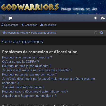
ac
Rechercher
or
Connexion
Inscription
on
ns
co
u
ne
cri
Accueil du forum
Foire aux questions
R
e
ur
m
xi
pti
Foire aux questions
c
ci
s
on
on
h
Problèmes de connexion et d’inscription
s
e
Pourquoi ai-je besoin de m’inscrire ?
r
Qu’est-ce que la COPPA ?
c
Pourquoi ne puis-je pas m’inscrire ?
h
Je suis inscrit mais je ne peux pas me connecter !
Pourquoi ne puis-je pas me connecter ?
e
Je m’étais déjà inscrit par le passé mais ne peux à présent plus me
r
connecter ?!
J’ai perdu mon mot de passe !
Pourquoi suis-je déconnecté automatiquement ?
À quoi sert « Supprimer les cookies » ?