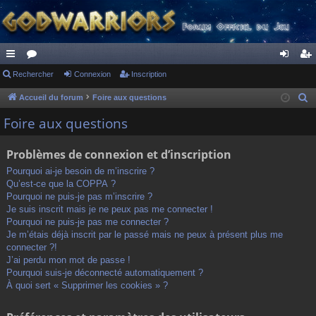
ac
Rechercher
or
Connexion
Inscription
on
ns
co
u
ne
cri
Accueil du forum
Foire aux questions
R
e
ur
m
xi
pti
Foire aux questions
c
ci
s
on
on
h
Problèmes de connexion et d’inscription
s
e
Pourquoi ai-je besoin de m’inscrire ?
r
Qu’est-ce que la COPPA ?
c
Pourquoi ne puis-je pas m’inscrire ?
h
Je suis inscrit mais je ne peux pas me connecter !
Pourquoi ne puis-je pas me connecter ?
e
Je m’étais déjà inscrit par le passé mais ne peux à présent plus me
r
connecter ?!
J’ai perdu mon mot de passe !
Pourquoi suis-je déconnecté automatiquement ?
À quoi sert « Supprimer les cookies » ?