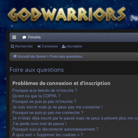
Forums
ac
Rechercher
Connexion
Inscription
co
Accueil du forum
Foire aux questions
ur
Foire aux questions
ci
Problèmes de connexion et d’inscription
s
Pourquoi ai-je besoin de m’inscrire ?
Qu’est-ce que la COPPA ?
Pourquoi ne puis-je pas m’inscrire ?
Je suis inscrit mais je ne peux pas me connecter !
Pourquoi ne puis-je pas me connecter ?
Je m’étais déjà inscrit par le passé mais ne peux à présent plus me c
J’ai perdu mon mot de passe !
Pourquoi suis-je déconnecté automatiquement ?
À quoi sert « Supprimer les cookies » ?