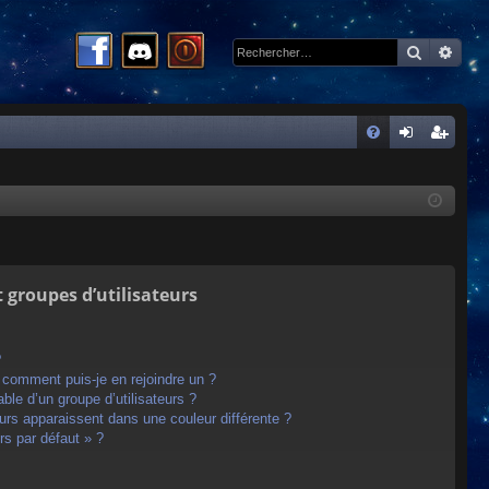
Recherc
Rech
R
FA
on
ns
Q
ne
cri
xi
pti
on
on
t groupes d’utilisateurs
?
t comment puis-je en rejoindre un ?
le d’un groupe d’utilisateurs ?
eurs apparaissent dans une couleur différente ?
rs par défaut » ?