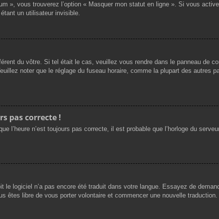
rum », vous trouverez l’option « Masquer mon statut en ligne ». Si vous activ
nt un utilisateur invisible.
férent du vôtre. Si tel était le cas, veuillez vous rendre dans le panneau de cont
llez noter que le réglage du fuseau horaire, comme la plupart des autres para
rs pas correcte !
ue l’heure n’est toujours pas correcte, il est probable que l’horloge du serveur
oit le logiciel n’a pas encore été traduit dans votre langue. Essayez de demande
us êtes libre de vous porter volontaire et commencer une nouvelle traduction. 