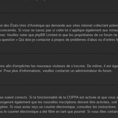
loi des États-Unis d’Amérique qui demande aux sites internet collectant pote
concernés. Si vous ne savez pas si cette loi s’applique également aux mineu
igner. Veuillez noter que phpBB Limited et que les propriétaires de ce forum 
la question « Qui dois-je contacter à propos de problèmes d’abus ou d’ordres l
tions afin d’empêcher les nouveaux visiteurs de s’inscrire. De même, il est ég
iser. Pour plus d’informations, veuillez contacter un administrateur du forum.
sse soient corrects. Si la fonctionnalité de la COPPA est activée et que vous 
exigeront également que les nouvelles inscriptions doivent être activées, soi
ription. Si vous aviez reçu un courrier électronique, consultez les instruction
le courrier électronique a été filtré en tant que pourriel. Si vous êtes certai