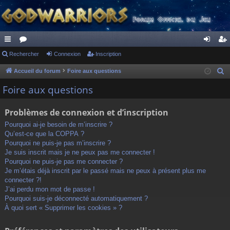
ac
Rechercher
or
Connexion
Inscription
on
ns
co
u
ne
cri
Accueil du forum
Foire aux questions
R
e
ur
m
xi
pti
Foire aux questions
c
ci
s
on
on
h
Problèmes de connexion et d’inscription
s
e
Pourquoi ai-je besoin de m’inscrire ?
r
Qu’est-ce que la COPPA ?
c
Pourquoi ne puis-je pas m’inscrire ?
h
Je suis inscrit mais je ne peux pas me connecter !
Pourquoi ne puis-je pas me connecter ?
e
Je m’étais déjà inscrit par le passé mais ne peux à présent plus me
r
connecter ?!
J’ai perdu mon mot de passe !
Pourquoi suis-je déconnecté automatiquement ?
À quoi sert « Supprimer les cookies » ?