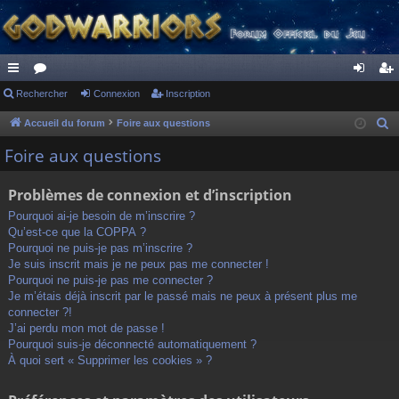
ac
Rechercher
or
Connexion
Inscription
on
ns
co
u
ne
cri
Accueil du forum
Foire aux questions
R
e
ur
m
xi
pti
Foire aux questions
c
ci
s
on
on
h
Problèmes de connexion et d’inscription
s
e
Pourquoi ai-je besoin de m’inscrire ?
r
Qu’est-ce que la COPPA ?
c
Pourquoi ne puis-je pas m’inscrire ?
h
Je suis inscrit mais je ne peux pas me connecter !
Pourquoi ne puis-je pas me connecter ?
e
Je m’étais déjà inscrit par le passé mais ne peux à présent plus me
r
connecter ?!
J’ai perdu mon mot de passe !
Pourquoi suis-je déconnecté automatiquement ?
À quoi sert « Supprimer les cookies » ?