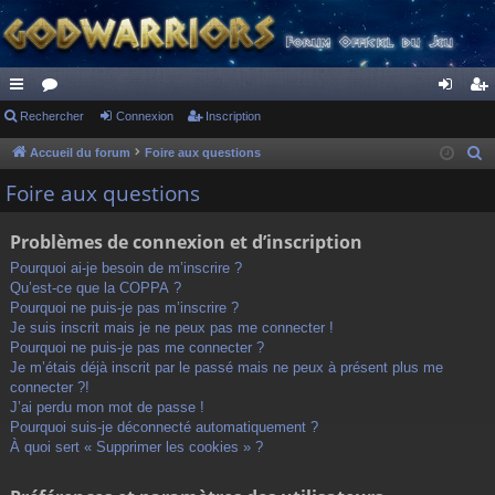
ac
Rechercher
or
Connexion
Inscription
on
ns
co
u
ne
cri
Accueil du forum
Foire aux questions
R
e
ur
m
xi
pti
Foire aux questions
c
ci
s
on
on
h
Problèmes de connexion et d’inscription
s
e
Pourquoi ai-je besoin de m’inscrire ?
r
Qu’est-ce que la COPPA ?
c
Pourquoi ne puis-je pas m’inscrire ?
h
Je suis inscrit mais je ne peux pas me connecter !
Pourquoi ne puis-je pas me connecter ?
e
Je m’étais déjà inscrit par le passé mais ne peux à présent plus me
r
connecter ?!
J’ai perdu mon mot de passe !
Pourquoi suis-je déconnecté automatiquement ?
À quoi sert « Supprimer les cookies » ?