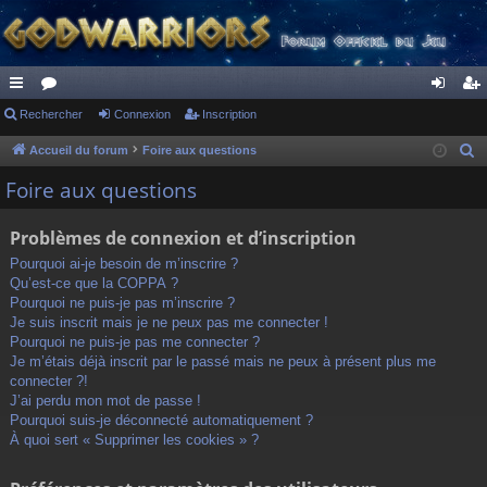
ac
Rechercher
or
Connexion
Inscription
on
ns
co
u
ne
cri
Accueil du forum
Foire aux questions
R
e
ur
m
xi
pti
Foire aux questions
c
ci
s
on
on
h
Problèmes de connexion et d’inscription
s
e
Pourquoi ai-je besoin de m’inscrire ?
r
Qu’est-ce que la COPPA ?
c
Pourquoi ne puis-je pas m’inscrire ?
h
Je suis inscrit mais je ne peux pas me connecter !
Pourquoi ne puis-je pas me connecter ?
e
Je m’étais déjà inscrit par le passé mais ne peux à présent plus me
r
connecter ?!
J’ai perdu mon mot de passe !
Pourquoi suis-je déconnecté automatiquement ?
À quoi sert « Supprimer les cookies » ?