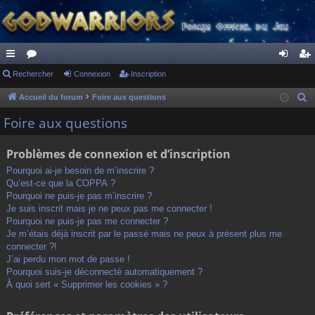
ac
Rechercher
or
Connexion
Inscription
on
ns
co
u
ne
cri
Accueil du forum
Foire aux questions
R
e
ur
m
xi
pti
Foire aux questions
c
ci
s
on
on
h
Problèmes de connexion et d’inscription
s
e
Pourquoi ai-je besoin de m’inscrire ?
r
Qu’est-ce que la COPPA ?
c
Pourquoi ne puis-je pas m’inscrire ?
h
Je suis inscrit mais je ne peux pas me connecter !
Pourquoi ne puis-je pas me connecter ?
e
Je m’étais déjà inscrit par le passé mais ne peux à présent plus me
r
connecter ?!
J’ai perdu mon mot de passe !
Pourquoi suis-je déconnecté automatiquement ?
À quoi sert « Supprimer les cookies » ?