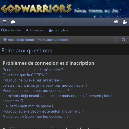
ac
Rechercher
or
Connexion
Inscription
on
ns
co
u
ne
cri
Accueil du forum
Foire aux questions
R
e
ur
m
xi
pti
Foire aux questions
c
ci
s
on
on
h
Problèmes de connexion et d’inscription
s
e
Pourquoi ai-je besoin de m’inscrire ?
r
Qu’est-ce que la COPPA ?
c
Pourquoi ne puis-je pas m’inscrire ?
h
Je suis inscrit mais je ne peux pas me connecter !
Pourquoi ne puis-je pas me connecter ?
e
Je m’étais déjà inscrit par le passé mais ne peux à présent plus me
r
connecter ?!
J’ai perdu mon mot de passe !
Pourquoi suis-je déconnecté automatiquement ?
À quoi sert « Supprimer les cookies » ?