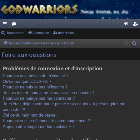
ac
Rechercher
or
Connexion
Inscription
on
ns
co
u
ne
cri
Accueil du forum
Foire aux questions
R
e
ur
m
xi
pti
Foire aux questions
c
ci
s
on
on
h
Problèmes de connexion et d’inscription
s
e
Pourquoi ai-je besoin de m’inscrire ?
r
Qu’est-ce que la COPPA ?
c
Pourquoi ne puis-je pas m’inscrire ?
h
Je suis inscrit mais je ne peux pas me connecter !
Pourquoi ne puis-je pas me connecter ?
e
Je m’étais déjà inscrit par le passé mais ne peux à présent plus me
r
connecter ?!
J’ai perdu mon mot de passe !
Pourquoi suis-je déconnecté automatiquement ?
À quoi sert « Supprimer les cookies » ?