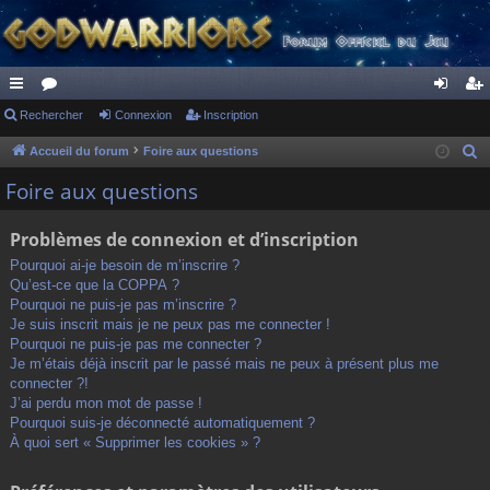
ac
Rechercher
or
Connexion
Inscription
on
ns
co
u
ne
cri
Accueil du forum
Foire aux questions
R
e
ur
m
xi
pti
Foire aux questions
c
ci
s
on
on
h
Problèmes de connexion et d’inscription
s
e
Pourquoi ai-je besoin de m’inscrire ?
r
Qu’est-ce que la COPPA ?
c
Pourquoi ne puis-je pas m’inscrire ?
h
Je suis inscrit mais je ne peux pas me connecter !
Pourquoi ne puis-je pas me connecter ?
e
Je m’étais déjà inscrit par le passé mais ne peux à présent plus me
r
connecter ?!
J’ai perdu mon mot de passe !
Pourquoi suis-je déconnecté automatiquement ?
À quoi sert « Supprimer les cookies » ?