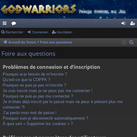
ac
Rechercher
or
Connexion
Inscription
on
ns
co
u
ne
cri
Accueil du forum
Foire aux questions
R
e
ur
m
xi
pti
Foire aux questions
c
ci
s
on
on
h
Problèmes de connexion et d’inscription
s
e
Pourquoi ai-je besoin de m’inscrire ?
r
Qu’est-ce que la COPPA ?
c
Pourquoi ne puis-je pas m’inscrire ?
h
Je suis inscrit mais je ne peux pas me connecter !
Pourquoi ne puis-je pas me connecter ?
e
Je m’étais déjà inscrit par le passé mais ne peux à présent plus me
r
connecter ?!
J’ai perdu mon mot de passe !
Pourquoi suis-je déconnecté automatiquement ?
À quoi sert « Supprimer les cookies » ?