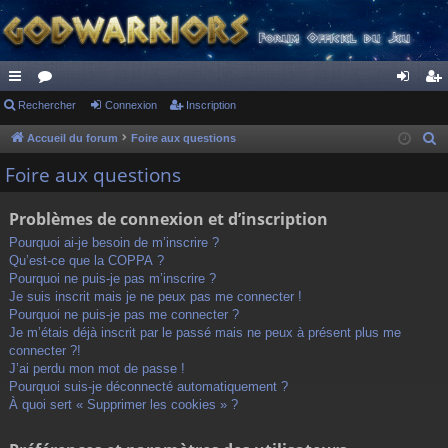
ac
Rechercher
or
Connexion
Inscription
on
ns
co
u
ne
cri
Accueil du forum
Foire aux questions
R
e
ur
m
xi
pti
Foire aux questions
c
ci
s
on
on
h
Problèmes de connexion et d’inscription
s
e
Pourquoi ai-je besoin de m’inscrire ?
r
Qu’est-ce que la COPPA ?
c
Pourquoi ne puis-je pas m’inscrire ?
h
Je suis inscrit mais je ne peux pas me connecter !
Pourquoi ne puis-je pas me connecter ?
e
Je m’étais déjà inscrit par le passé mais ne peux à présent plus me
r
connecter ?!
J’ai perdu mon mot de passe !
Pourquoi suis-je déconnecté automatiquement ?
À quoi sert « Supprimer les cookies » ?