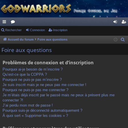
ac
Rechercher
or
Connexion
Inscription
on
ns
co
u
ne
cri
Accueil du forum
Foire aux questions
R
e
ur
m
xi
pti
Foire aux questions
c
ci
s
on
on
h
Problèmes de connexion et d’inscription
s
e
Pourquoi ai-je besoin de m’inscrire ?
r
Qu’est-ce que la COPPA ?
c
Pourquoi ne puis-je pas m’inscrire ?
h
Je suis inscrit mais je ne peux pas me connecter !
Pourquoi ne puis-je pas me connecter ?
e
Je m’étais déjà inscrit par le passé mais ne peux à présent plus me
r
connecter ?!
J’ai perdu mon mot de passe !
Pourquoi suis-je déconnecté automatiquement ?
À quoi sert « Supprimer les cookies » ?