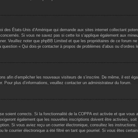
loi des États-Unis d’Amérique qui demande aux sites internet collectant pote
concernés. Si vous ne savez pas si cette loi s’applique également aux mineu
igner. Veuillez noter que phpBB Limited et que les propriétaires de ce forum 
la question « Qui dois-je contacter à propos de problèmes d’abus ou d’ordres l
tions afin d’empêcher les nouveaux visiteurs de s’inscrire. De même, il est ég
iser. Pour plus d’informations, veuillez contacter un administrateur du forum.
sse soient corrects. Si la fonctionnalité de la COPPA est activée et que vous 
exigeront également que les nouvelles inscriptions doivent être activées, soi
ription. Si vous aviez reçu un courrier électronique, consultez les instruction
le courrier électronique a été filtré en tant que pourriel. Si vous êtes certai