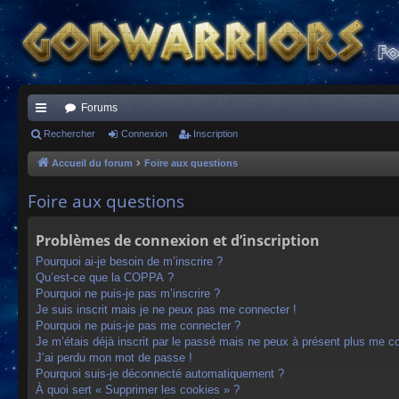
Forums
ac
Rechercher
Connexion
Inscription
co
Accueil du forum
Foire aux questions
ur
Foire aux questions
ci
Problèmes de connexion et d’inscription
s
Pourquoi ai-je besoin de m’inscrire ?
Qu’est-ce que la COPPA ?
Pourquoi ne puis-je pas m’inscrire ?
Je suis inscrit mais je ne peux pas me connecter !
Pourquoi ne puis-je pas me connecter ?
Je m’étais déjà inscrit par le passé mais ne peux à présent plus me c
J’ai perdu mon mot de passe !
Pourquoi suis-je déconnecté automatiquement ?
À quoi sert « Supprimer les cookies » ?