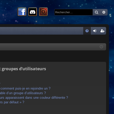
Recherc
Rech
R
FA
on
ns
Q
ne
cri
xi
pti
on
on
t groupes d’utilisateurs
?
t comment puis-je en rejoindre un ?
le d’un groupe d’utilisateurs ?
eurs apparaissent dans une couleur différente ?
rs par défaut » ?