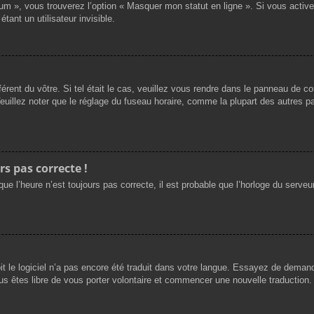
rum », vous trouverez l’option « Masquer mon statut en ligne ». Si vous activ
nt un utilisateur invisible.
férent du vôtre. Si tel était le cas, veuillez vous rendre dans le panneau de cont
llez noter que le réglage du fuseau horaire, comme la plupart des autres para
rs pas correcte !
ue l’heure n’est toujours pas correcte, il est probable que l’horloge du serveur
oit le logiciel n’a pas encore été traduit dans votre langue. Essayez de demande
us êtes libre de vous porter volontaire et commencer une nouvelle traduction. 