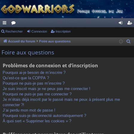
ac
Rechercher
or
Connexion
Inscription
on
ns
co
u
ne
cri
Accueil du forum
Foire aux questions
R
e
ur
m
xi
pti
Foire aux questions
c
ci
s
on
on
h
Problèmes de connexion et d’inscription
s
e
Pourquoi ai-je besoin de m’inscrire ?
r
Qu’est-ce que la COPPA ?
c
Pourquoi ne puis-je pas m’inscrire ?
h
Je suis inscrit mais je ne peux pas me connecter !
Pourquoi ne puis-je pas me connecter ?
e
Je m’étais déjà inscrit par le passé mais ne peux à présent plus me
r
connecter ?!
J’ai perdu mon mot de passe !
Pourquoi suis-je déconnecté automatiquement ?
À quoi sert « Supprimer les cookies » ?