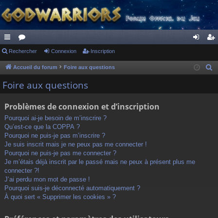
ac
Rechercher
or
Connexion
Inscription
on
ns
co
u
ne
cri
Accueil du forum
Foire aux questions
R
e
ur
m
xi
pti
Foire aux questions
c
ci
s
on
on
h
Problèmes de connexion et d’inscription
s
e
Pourquoi ai-je besoin de m’inscrire ?
r
Qu’est-ce que la COPPA ?
c
Pourquoi ne puis-je pas m’inscrire ?
h
Je suis inscrit mais je ne peux pas me connecter !
Pourquoi ne puis-je pas me connecter ?
e
Je m’étais déjà inscrit par le passé mais ne peux à présent plus me
r
connecter ?!
J’ai perdu mon mot de passe !
Pourquoi suis-je déconnecté automatiquement ?
À quoi sert « Supprimer les cookies » ?