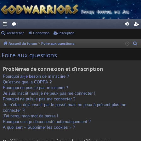
ac
Rechercher
or
Connexion
Inscription
on
ns
co
u
ne
cri
Accueil du forum
Foire aux questions
R
e
ur
m
xi
pti
Foire aux questions
c
ci
s
on
on
h
Problèmes de connexion et d’inscription
s
e
Pourquoi ai-je besoin de m’inscrire ?
r
Qu’est-ce que la COPPA ?
c
Pourquoi ne puis-je pas m’inscrire ?
h
Je suis inscrit mais je ne peux pas me connecter !
Pourquoi ne puis-je pas me connecter ?
e
Je m’étais déjà inscrit par le passé mais ne peux à présent plus me
r
connecter ?!
J’ai perdu mon mot de passe !
Pourquoi suis-je déconnecté automatiquement ?
À quoi sert « Supprimer les cookies » ?