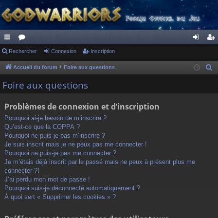
ac
Rechercher
or
Connexion
Inscription
on
ns
co
u
ne
cri
Accueil du forum
Foire aux questions
R
e
ur
m
xi
pti
Foire aux questions
c
ci
s
on
on
h
Problèmes de connexion et d’inscription
s
e
Pourquoi ai-je besoin de m’inscrire ?
r
Qu’est-ce que la COPPA ?
c
Pourquoi ne puis-je pas m’inscrire ?
h
Je suis inscrit mais je ne peux pas me connecter !
Pourquoi ne puis-je pas me connecter ?
e
Je m’étais déjà inscrit par le passé mais ne peux à présent plus me
r
connecter ?!
J’ai perdu mon mot de passe !
Pourquoi suis-je déconnecté automatiquement ?
À quoi sert « Supprimer les cookies » ?