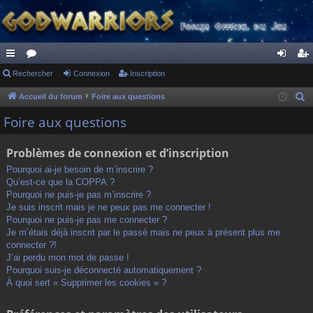
ac
Rechercher
or
Connexion
Inscription
on
ns
co
u
ne
cri
Accueil du forum
Foire aux questions
R
e
ur
m
xi
pti
Foire aux questions
c
ci
s
on
on
h
Problèmes de connexion et d’inscription
s
e
Pourquoi ai-je besoin de m’inscrire ?
r
Qu’est-ce que la COPPA ?
c
Pourquoi ne puis-je pas m’inscrire ?
h
Je suis inscrit mais je ne peux pas me connecter !
Pourquoi ne puis-je pas me connecter ?
e
Je m’étais déjà inscrit par le passé mais ne peux à présent plus me
r
connecter ?!
J’ai perdu mon mot de passe !
Pourquoi suis-je déconnecté automatiquement ?
À quoi sert « Supprimer les cookies » ?