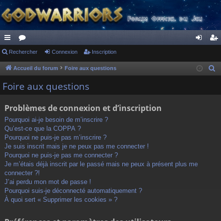
ac
Rechercher
or
Connexion
Inscription
on
ns
co
u
ne
cri
Accueil du forum
Foire aux questions
R
e
ur
m
xi
pti
Foire aux questions
c
ci
s
on
on
h
Problèmes de connexion et d’inscription
s
e
Pourquoi ai-je besoin de m’inscrire ?
r
Qu’est-ce que la COPPA ?
c
Pourquoi ne puis-je pas m’inscrire ?
h
Je suis inscrit mais je ne peux pas me connecter !
Pourquoi ne puis-je pas me connecter ?
e
Je m’étais déjà inscrit par le passé mais ne peux à présent plus me
r
connecter ?!
J’ai perdu mon mot de passe !
Pourquoi suis-je déconnecté automatiquement ?
À quoi sert « Supprimer les cookies » ?