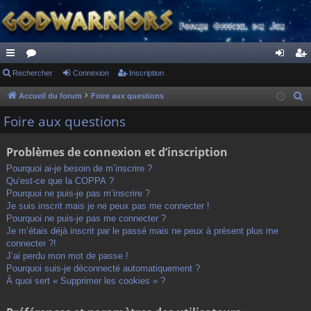
ac
Rechercher
or
Connexion
Inscription
on
ns
co
u
ne
cri
Accueil du forum
Foire aux questions
R
e
ur
m
xi
pti
Foire aux questions
c
ci
s
on
on
h
Problèmes de connexion et d’inscription
s
e
Pourquoi ai-je besoin de m’inscrire ?
r
Qu’est-ce que la COPPA ?
c
Pourquoi ne puis-je pas m’inscrire ?
h
Je suis inscrit mais je ne peux pas me connecter !
Pourquoi ne puis-je pas me connecter ?
e
Je m’étais déjà inscrit par le passé mais ne peux à présent plus me
r
connecter ?!
J’ai perdu mon mot de passe !
Pourquoi suis-je déconnecté automatiquement ?
À quoi sert « Supprimer les cookies » ?