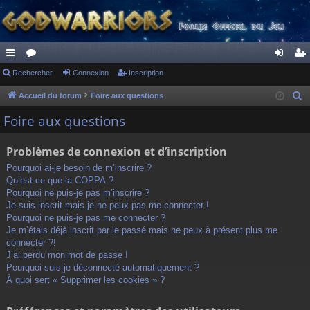
ac
Rechercher
or
Connexion
Inscription
on
ns
co
u
ne
cri
Accueil du forum
Foire aux questions
R
e
ur
m
xi
pti
Foire aux questions
c
ci
s
on
on
h
Problèmes de connexion et d’inscription
s
e
Pourquoi ai-je besoin de m’inscrire ?
r
Qu’est-ce que la COPPA ?
c
Pourquoi ne puis-je pas m’inscrire ?
h
Je suis inscrit mais je ne peux pas me connecter !
Pourquoi ne puis-je pas me connecter ?
e
Je m’étais déjà inscrit par le passé mais ne peux à présent plus me
r
connecter ?!
J’ai perdu mon mot de passe !
Pourquoi suis-je déconnecté automatiquement ?
À quoi sert « Supprimer les cookies » ?