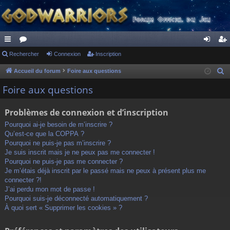
ac
Rechercher
or
Connexion
Inscription
on
ns
co
u
ne
cri
Accueil du forum
Foire aux questions
R
e
ur
m
xi
pti
Foire aux questions
c
ci
s
on
on
h
Problèmes de connexion et d’inscription
s
e
Pourquoi ai-je besoin de m’inscrire ?
r
Qu’est-ce que la COPPA ?
c
Pourquoi ne puis-je pas m’inscrire ?
h
Je suis inscrit mais je ne peux pas me connecter !
Pourquoi ne puis-je pas me connecter ?
e
Je m’étais déjà inscrit par le passé mais ne peux à présent plus me
r
connecter ?!
J’ai perdu mon mot de passe !
Pourquoi suis-je déconnecté automatiquement ?
À quoi sert « Supprimer les cookies » ?