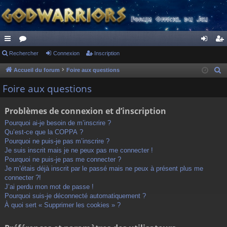
ac
Rechercher
or
Connexion
Inscription
on
ns
co
u
ne
cri
Accueil du forum
Foire aux questions
R
e
ur
m
xi
pti
Foire aux questions
c
ci
s
on
on
h
Problèmes de connexion et d’inscription
s
e
Pourquoi ai-je besoin de m’inscrire ?
r
Qu’est-ce que la COPPA ?
c
Pourquoi ne puis-je pas m’inscrire ?
h
Je suis inscrit mais je ne peux pas me connecter !
Pourquoi ne puis-je pas me connecter ?
e
Je m’étais déjà inscrit par le passé mais ne peux à présent plus me
r
connecter ?!
J’ai perdu mon mot de passe !
Pourquoi suis-je déconnecté automatiquement ?
À quoi sert « Supprimer les cookies » ?