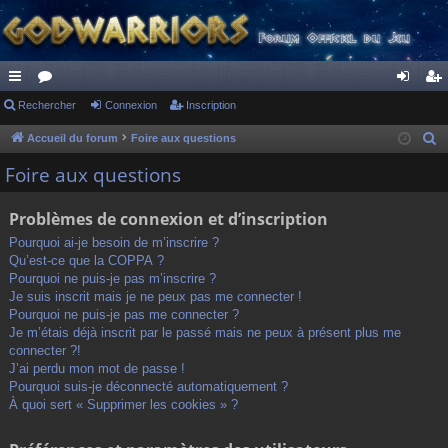
ac
Rechercher
or
Connexion
Inscription
on
ns
co
u
ne
cri
Accueil du forum
Foire aux questions
R
e
ur
m
xi
pti
Foire aux questions
c
ci
s
on
on
h
Problèmes de connexion et d’inscription
s
e
Pourquoi ai-je besoin de m’inscrire ?
r
Qu’est-ce que la COPPA ?
c
Pourquoi ne puis-je pas m’inscrire ?
h
Je suis inscrit mais je ne peux pas me connecter !
Pourquoi ne puis-je pas me connecter ?
e
Je m’étais déjà inscrit par le passé mais ne peux à présent plus me
r
connecter ?!
J’ai perdu mon mot de passe !
Pourquoi suis-je déconnecté automatiquement ?
À quoi sert « Supprimer les cookies » ?