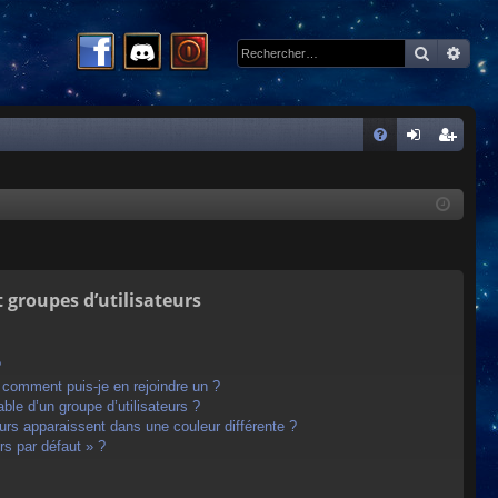
Recherc
Rech
R
FA
on
ns
Q
ne
cri
xi
pti
on
on
t groupes d’utilisateurs
?
t comment puis-je en rejoindre un ?
le d’un groupe d’utilisateurs ?
eurs apparaissent dans une couleur différente ?
rs par défaut » ?