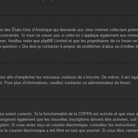
loi des États-Unis d’Amérique qui demande aux sites internet collectant pote
concernés. Si vous ne savez pas si cette loi s’applique également aux mineu
igner. Veuillez noter que phpBB Limited et que les propriétaires de ce forum 
la question « Qui dois-je contacter à propos de problèmes d’abus ou d’ordres l
tions afin d’empêcher les nouveaux visiteurs de s’inscrire. De même, il est ég
iser. Pour plus d’informations, veuillez contacter un administrateur du forum.
sse soient corrects. Si la fonctionnalité de la COPPA est activée et que vous 
exigeront également que les nouvelles inscriptions doivent être activées, soi
ription. Si vous aviez reçu un courrier électronique, consultez les instruction
le courrier électronique a été filtré en tant que pourriel. Si vous êtes certai