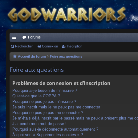
Forums
ac
Rechercher
Connexion
Inscription
co
Accueil du forum
Foire aux questions
ur
Foire aux questions
ci
Problèmes de connexion et d’inscription
s
Pourquoi ai-je besoin de m’inscrire ?
Qu’est-ce que la COPPA ?
Pourquoi ne puis-je pas m’inscrire ?
Je suis inscrit mais je ne peux pas me connecter !
Pourquoi ne puis-je pas me connecter ?
Je m’étais déjà inscrit par le passé mais ne peux à présent plus me c
J’ai perdu mon mot de passe !
Pourquoi suis-je déconnecté automatiquement ?
À quoi sert « Supprimer les cookies » ?