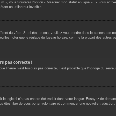
rum », vous trouverez l’option « Masquer mon statut en ligne ». Si vous activ
nt un utilisateur invisible.
férent du vôtre. Si tel était le cas, veuillez vous rendre dans le panneau de cont
llez noter que le réglage du fuseau horaire, comme la plupart des autres para
rs pas correcte !
ue l’heure n’est toujours pas correcte, il est probable que l’horloge du serveur
oit le logiciel n’a pas encore été traduit dans votre langue. Essayez de demande
us êtes libre de vous porter volontaire et commencer une nouvelle traduction. 