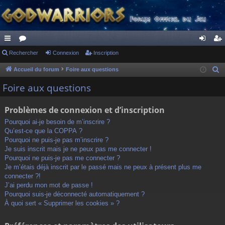
ac
Rechercher
or
Connexion
Inscription
on
ns
co
u
ne
cri
Accueil du forum
Foire aux questions
R
e
ur
m
xi
pti
Foire aux questions
c
ci
s
on
on
h
Problèmes de connexion et d’inscription
s
e
Pourquoi ai-je besoin de m’inscrire ?
r
Qu’est-ce que la COPPA ?
c
Pourquoi ne puis-je pas m’inscrire ?
h
Je suis inscrit mais je ne peux pas me connecter !
Pourquoi ne puis-je pas me connecter ?
e
Je m’étais déjà inscrit par le passé mais ne peux à présent plus me
r
connecter ?!
J’ai perdu mon mot de passe !
Pourquoi suis-je déconnecté automatiquement ?
À quoi sert « Supprimer les cookies » ?