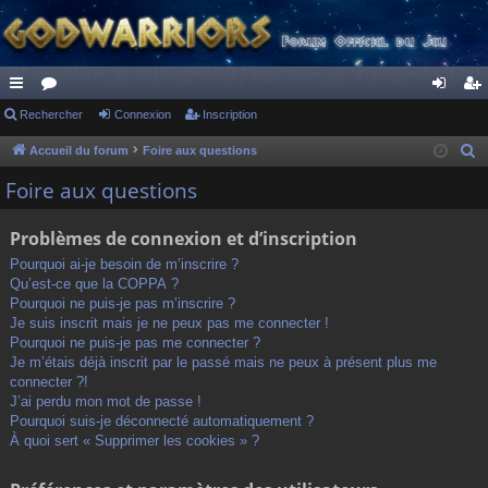
ac
Rechercher
or
Connexion
Inscription
on
ns
co
u
ne
cri
Accueil du forum
Foire aux questions
R
e
ur
m
xi
pti
Foire aux questions
c
ci
s
on
on
h
Problèmes de connexion et d’inscription
s
e
Pourquoi ai-je besoin de m’inscrire ?
r
Qu’est-ce que la COPPA ?
c
Pourquoi ne puis-je pas m’inscrire ?
h
Je suis inscrit mais je ne peux pas me connecter !
Pourquoi ne puis-je pas me connecter ?
e
Je m’étais déjà inscrit par le passé mais ne peux à présent plus me
r
connecter ?!
J’ai perdu mon mot de passe !
Pourquoi suis-je déconnecté automatiquement ?
À quoi sert « Supprimer les cookies » ?