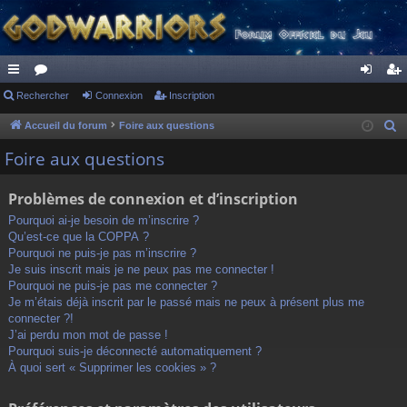
ac
Rechercher
or
Connexion
Inscription
on
ns
co
u
ne
cri
Accueil du forum
Foire aux questions
R
e
ur
m
xi
pti
Foire aux questions
c
ci
s
on
on
h
Problèmes de connexion et d’inscription
s
e
Pourquoi ai-je besoin de m’inscrire ?
r
Qu’est-ce que la COPPA ?
c
Pourquoi ne puis-je pas m’inscrire ?
h
Je suis inscrit mais je ne peux pas me connecter !
Pourquoi ne puis-je pas me connecter ?
e
Je m’étais déjà inscrit par le passé mais ne peux à présent plus me
r
connecter ?!
J’ai perdu mon mot de passe !
Pourquoi suis-je déconnecté automatiquement ?
À quoi sert « Supprimer les cookies » ?