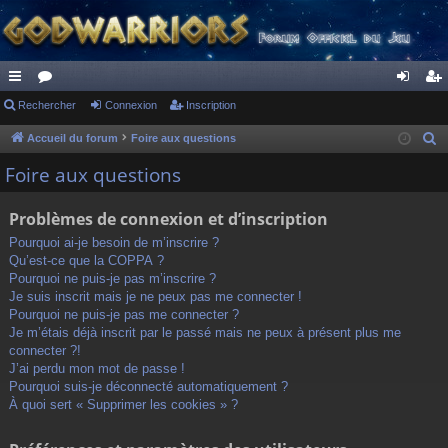
ac
Rechercher
or
Connexion
Inscription
on
ns
co
u
ne
cri
Accueil du forum
Foire aux questions
R
e
ur
m
xi
pti
Foire aux questions
c
ci
s
on
on
h
Problèmes de connexion et d’inscription
s
e
Pourquoi ai-je besoin de m’inscrire ?
r
Qu’est-ce que la COPPA ?
c
Pourquoi ne puis-je pas m’inscrire ?
h
Je suis inscrit mais je ne peux pas me connecter !
Pourquoi ne puis-je pas me connecter ?
e
Je m’étais déjà inscrit par le passé mais ne peux à présent plus me
r
connecter ?!
J’ai perdu mon mot de passe !
Pourquoi suis-je déconnecté automatiquement ?
À quoi sert « Supprimer les cookies » ?