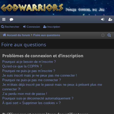
ac
Rechercher
or
Connexion
Inscription
on
ns
co
u
ne
cri
Accueil du forum
Foire aux questions
R
e
ur
m
xi
pti
Foire aux questions
c
ci
s
on
on
h
Problèmes de connexion et d’inscription
s
e
Pourquoi ai-je besoin de m’inscrire ?
r
Qu’est-ce que la COPPA ?
c
Pourquoi ne puis-je pas m’inscrire ?
h
Je suis inscrit mais je ne peux pas me connecter !
Pourquoi ne puis-je pas me connecter ?
e
Je m’étais déjà inscrit par le passé mais ne peux à présent plus me
r
connecter ?!
J’ai perdu mon mot de passe !
Pourquoi suis-je déconnecté automatiquement ?
À quoi sert « Supprimer les cookies » ?