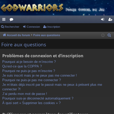
ac
Rechercher
or
Connexion
Inscription
on
ns
co
u
ne
cri
Accueil du forum
Foire aux questions
R
e
ur
m
xi
pti
Foire aux questions
c
ci
s
on
on
h
Problèmes de connexion et d’inscription
s
e
Pourquoi ai-je besoin de m’inscrire ?
r
Qu’est-ce que la COPPA ?
c
Pourquoi ne puis-je pas m’inscrire ?
h
Je suis inscrit mais je ne peux pas me connecter !
Pourquoi ne puis-je pas me connecter ?
e
Je m’étais déjà inscrit par le passé mais ne peux à présent plus me
r
connecter ?!
J’ai perdu mon mot de passe !
Pourquoi suis-je déconnecté automatiquement ?
À quoi sert « Supprimer les cookies » ?