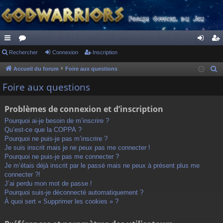
ac
Rechercher
or
Connexion
Inscription
on
ns
co
u
ne
cri
Accueil du forum
Foire aux questions
R
e
ur
m
xi
pti
Foire aux questions
c
ci
s
on
on
h
Problèmes de connexion et d’inscription
s
e
Pourquoi ai-je besoin de m’inscrire ?
r
Qu’est-ce que la COPPA ?
c
Pourquoi ne puis-je pas m’inscrire ?
h
Je suis inscrit mais je ne peux pas me connecter !
Pourquoi ne puis-je pas me connecter ?
e
Je m’étais déjà inscrit par le passé mais ne peux à présent plus me
r
connecter ?!
J’ai perdu mon mot de passe !
Pourquoi suis-je déconnecté automatiquement ?
À quoi sert « Supprimer les cookies » ?