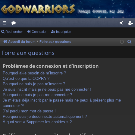
ac
Rechercher
or
Connexion
Inscription
on
ns
co
u
ne
cri
Accueil du forum
Foire aux questions
R
e
ur
m
xi
pti
Foire aux questions
c
ci
s
on
on
h
Problèmes de connexion et d’inscription
s
e
Pourquoi ai-je besoin de m’inscrire ?
r
Qu’est-ce que la COPPA ?
c
Pourquoi ne puis-je pas m’inscrire ?
h
Je suis inscrit mais je ne peux pas me connecter !
Pourquoi ne puis-je pas me connecter ?
e
Je m’étais déjà inscrit par le passé mais ne peux à présent plus me
r
connecter ?!
J’ai perdu mon mot de passe !
Pourquoi suis-je déconnecté automatiquement ?
À quoi sert « Supprimer les cookies » ?