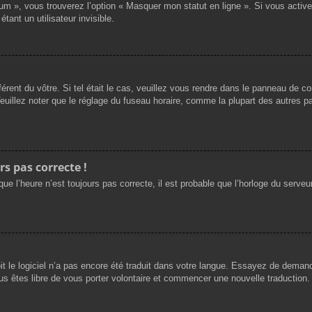
rum », vous trouverez l’option « Masquer mon statut en ligne ». Si vous activ
nt un utilisateur invisible.
férent du vôtre. Si tel était le cas, veuillez vous rendre dans le panneau de cont
llez noter que le réglage du fuseau horaire, comme la plupart des autres para
rs pas correcte !
ue l’heure n’est toujours pas correcte, il est probable que l’horloge du serveur
oit le logiciel n’a pas encore été traduit dans votre langue. Essayez de demande
us êtes libre de vous porter volontaire et commencer une nouvelle traduction. 