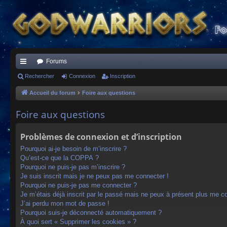
Forums
ac
Rechercher
Connexion
Inscription
co
Accueil du forum
Foire aux questions
ur
Foire aux questions
ci
Problèmes de connexion et d’inscription
s
Pourquoi ai-je besoin de m’inscrire ?
Qu’est-ce que la COPPA ?
Pourquoi ne puis-je pas m’inscrire ?
Je suis inscrit mais je ne peux pas me connecter !
Pourquoi ne puis-je pas me connecter ?
Je m’étais déjà inscrit par le passé mais ne peux à présent plus me c
J’ai perdu mon mot de passe !
Pourquoi suis-je déconnecté automatiquement ?
À quoi sert « Supprimer les cookies » ?