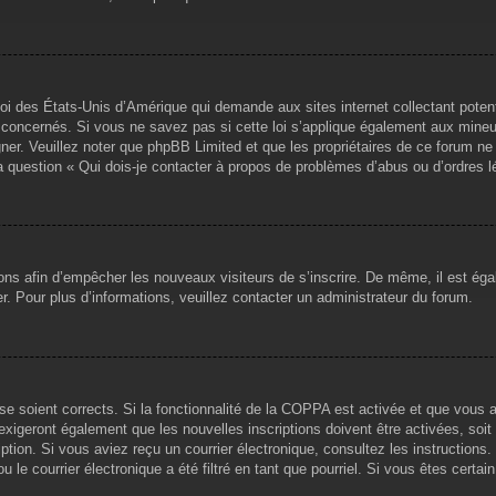
loi des États-Unis d’Amérique qui demande aux sites internet collectant pote
concernés. Si vous ne savez pas si cette loi s’applique également aux mineu
igner. Veuillez noter que phpBB Limited et que les propriétaires de ce forum 
la question « Qui dois-je contacter à propos de problèmes d’abus ou d’ordres l
tions afin d’empêcher les nouveaux visiteurs de s’inscrire. De même, il est ég
iser. Pour plus d’informations, veuillez contacter un administrateur du forum.
sse soient corrects. Si la fonctionnalité de la COPPA est activée et que vous 
exigeront également que les nouvelles inscriptions doivent être activées, soi
ription. Si vous aviez reçu un courrier électronique, consultez les instruction
le courrier électronique a été filtré en tant que pourriel. Si vous êtes certai