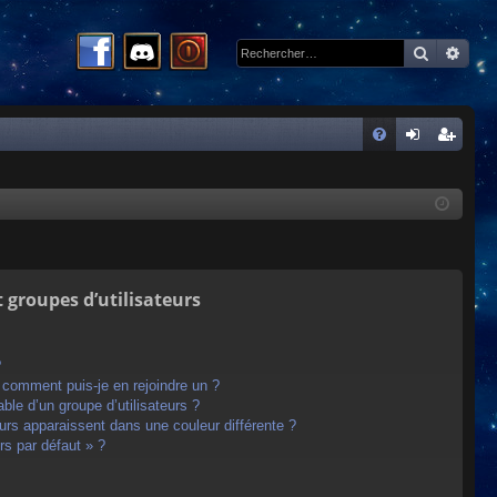
Recherc
Rech
R
FA
on
ns
Q
ne
cri
xi
pti
on
on
t groupes d’utilisateurs
?
t comment puis-je en rejoindre un ?
le d’un groupe d’utilisateurs ?
eurs apparaissent dans une couleur différente ?
rs par défaut » ?