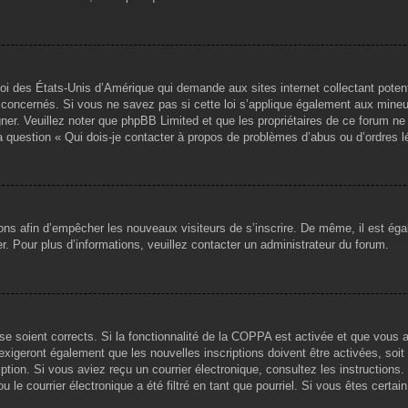
loi des États-Unis d’Amérique qui demande aux sites internet collectant pote
concernés. Si vous ne savez pas si cette loi s’applique également aux mineu
igner. Veuillez noter que phpBB Limited et que les propriétaires de ce forum 
la question « Qui dois-je contacter à propos de problèmes d’abus ou d’ordres l
tions afin d’empêcher les nouveaux visiteurs de s’inscrire. De même, il est ég
iser. Pour plus d’informations, veuillez contacter un administrateur du forum.
sse soient corrects. Si la fonctionnalité de la COPPA est activée et que vous 
exigeront également que les nouvelles inscriptions doivent être activées, soi
ription. Si vous aviez reçu un courrier électronique, consultez les instruction
le courrier électronique a été filtré en tant que pourriel. Si vous êtes certai