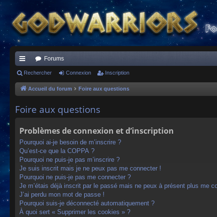
Forums
ac
Rechercher
Connexion
Inscription
co
Accueil du forum
Foire aux questions
ur
Foire aux questions
ci
Problèmes de connexion et d’inscription
s
Pourquoi ai-je besoin de m’inscrire ?
Qu’est-ce que la COPPA ?
Pourquoi ne puis-je pas m’inscrire ?
Je suis inscrit mais je ne peux pas me connecter !
Pourquoi ne puis-je pas me connecter ?
Je m’étais déjà inscrit par le passé mais ne peux à présent plus me c
J’ai perdu mon mot de passe !
Pourquoi suis-je déconnecté automatiquement ?
À quoi sert « Supprimer les cookies » ?