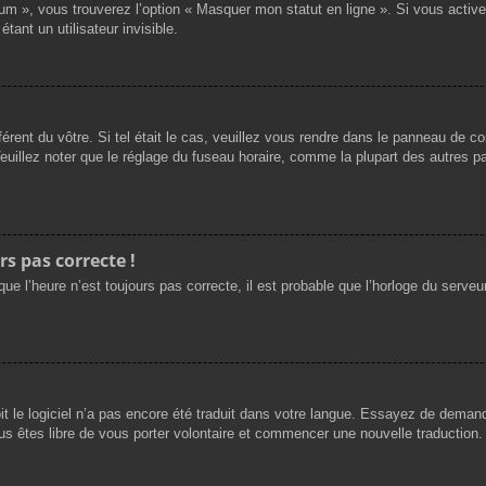
rum », vous trouverez l’option « Masquer mon statut en ligne ». Si vous activ
nt un utilisateur invisible.
férent du vôtre. Si tel était le cas, veuillez vous rendre dans le panneau de cont
llez noter que le réglage du fuseau horaire, comme la plupart des autres para
rs pas correcte !
ue l’heure n’est toujours pas correcte, il est probable que l’horloge du serveur
oit le logiciel n’a pas encore été traduit dans votre langue. Essayez de demande
us êtes libre de vous porter volontaire et commencer une nouvelle traduction. 