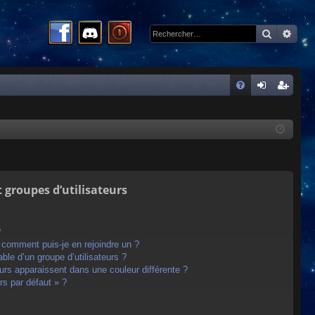
Recherc
Rech
R
FA
on
ns
Q
ne
cri
xi
pti
on
on
t groupes d’utilisateurs
?
t comment puis-je en rejoindre un ?
le d’un groupe d’utilisateurs ?
eurs apparaissent dans une couleur différente ?
rs par défaut » ?