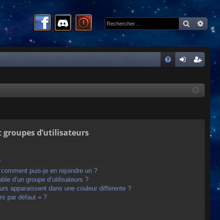
Recherc
Rech
R
FA
on
ns
Q
ne
cri
xi
pti
on
on
t groupes d’utilisateurs
?
t comment puis-je en rejoindre un ?
le d’un groupe d’utilisateurs ?
eurs apparaissent dans une couleur différente ?
rs par défaut » ?