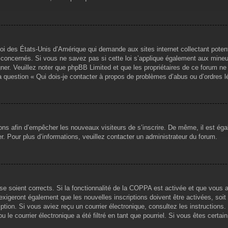
loi des États-Unis d’Amérique qui demande aux sites internet collectant pote
concernés. Si vous ne savez pas si cette loi s’applique également aux mineu
igner. Veuillez noter que phpBB Limited et que les propriétaires de ce forum 
la question « Qui dois-je contacter à propos de problèmes d’abus ou d’ordres l
tions afin d’empêcher les nouveaux visiteurs de s’inscrire. De même, il est ég
iser. Pour plus d’informations, veuillez contacter un administrateur du forum.
sse soient corrects. Si la fonctionnalité de la COPPA est activée et que vous 
exigeront également que les nouvelles inscriptions doivent être activées, soi
ription. Si vous aviez reçu un courrier électronique, consultez les instruction
le courrier électronique a été filtré en tant que pourriel. Si vous êtes certai