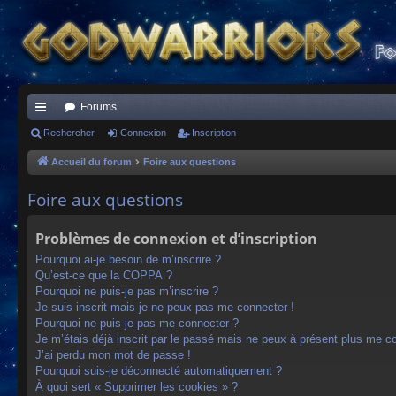
Forums
ac
Rechercher
Connexion
Inscription
co
Accueil du forum
Foire aux questions
ur
Foire aux questions
ci
Problèmes de connexion et d’inscription
s
Pourquoi ai-je besoin de m’inscrire ?
Qu’est-ce que la COPPA ?
Pourquoi ne puis-je pas m’inscrire ?
Je suis inscrit mais je ne peux pas me connecter !
Pourquoi ne puis-je pas me connecter ?
Je m’étais déjà inscrit par le passé mais ne peux à présent plus me c
J’ai perdu mon mot de passe !
Pourquoi suis-je déconnecté automatiquement ?
À quoi sert « Supprimer les cookies » ?