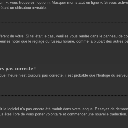
rum », vous trouverez l’option « Masquer mon statut en ligne ». Si vous activ
nt un utilisateur invisible.
férent du vôtre. Si tel était le cas, veuillez vous rendre dans le panneau de cont
llez noter que le réglage du fuseau horaire, comme la plupart des autres para
rs pas correcte !
ue l’heure n’est toujours pas correcte, il est probable que l’horloge du serveur
oit le logiciel n’a pas encore été traduit dans votre langue. Essayez de demande
us êtes libre de vous porter volontaire et commencer une nouvelle traduction. 