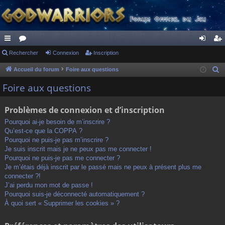
ac
Rechercher
or
Connexion
Inscription
on
ns
co
u
ne
cri
Accueil du forum
Foire aux questions
R
e
ur
m
xi
pti
Foire aux questions
c
ci
s
on
on
h
Problèmes de connexion et d’inscription
s
e
Pourquoi ai-je besoin de m’inscrire ?
r
Qu’est-ce que la COPPA ?
c
Pourquoi ne puis-je pas m’inscrire ?
h
Je suis inscrit mais je ne peux pas me connecter !
Pourquoi ne puis-je pas me connecter ?
e
Je m’étais déjà inscrit par le passé mais ne peux à présent plus me
r
connecter ?!
J’ai perdu mon mot de passe !
Pourquoi suis-je déconnecté automatiquement ?
À quoi sert « Supprimer les cookies » ?