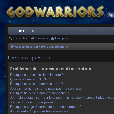
Forums
ac
Rechercher
Connexion
Inscription
co
Accueil du forum
Foire aux questions
ur
Foire aux questions
ci
Problèmes de connexion et d’inscription
s
Pourquoi ai-je besoin de m’inscrire ?
Qu’est-ce que la COPPA ?
Pourquoi ne puis-je pas m’inscrire ?
Je suis inscrit mais je ne peux pas me connecter !
Pourquoi ne puis-je pas me connecter ?
Je m’étais déjà inscrit par le passé mais ne peux à présent plus me c
J’ai perdu mon mot de passe !
Pourquoi suis-je déconnecté automatiquement ?
À quoi sert « Supprimer les cookies » ?