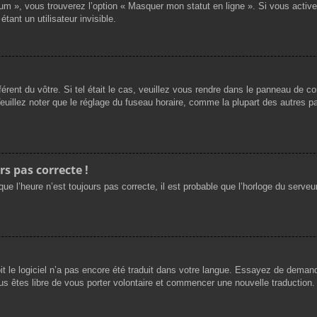
rum », vous trouverez l’option « Masquer mon statut en ligne ». Si vous activ
nt un utilisateur invisible.
férent du vôtre. Si tel était le cas, veuillez vous rendre dans le panneau de cont
llez noter que le réglage du fuseau horaire, comme la plupart des autres para
rs pas correcte !
ue l’heure n’est toujours pas correcte, il est probable que l’horloge du serveur
oit le logiciel n’a pas encore été traduit dans votre langue. Essayez de demande
us êtes libre de vous porter volontaire et commencer une nouvelle traduction. 