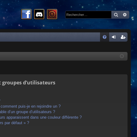
Recherc
Rech
R
FA
on
ns
Q
ne
cri
xi
pti
on
on
t groupes d’utilisateurs
?
t comment puis-je en rejoindre un ?
le d’un groupe d’utilisateurs ?
eurs apparaissent dans une couleur différente ?
rs par défaut » ?