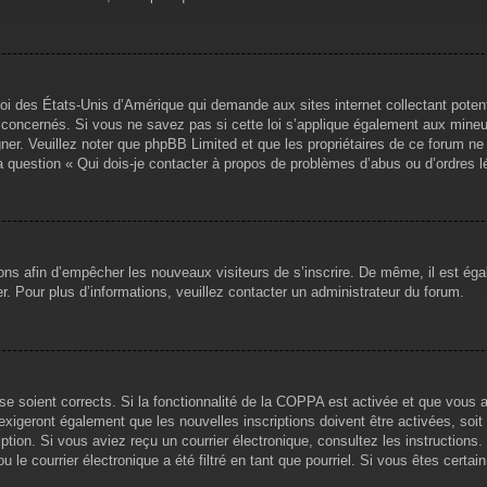
loi des États-Unis d’Amérique qui demande aux sites internet collectant pote
concernés. Si vous ne savez pas si cette loi s’applique également aux mineu
igner. Veuillez noter que phpBB Limited et que les propriétaires de ce forum 
la question « Qui dois-je contacter à propos de problèmes d’abus ou d’ordres l
tions afin d’empêcher les nouveaux visiteurs de s’inscrire. De même, il est ég
iser. Pour plus d’informations, veuillez contacter un administrateur du forum.
sse soient corrects. Si la fonctionnalité de la COPPA est activée et que vous 
exigeront également que les nouvelles inscriptions doivent être activées, soi
ription. Si vous aviez reçu un courrier électronique, consultez les instruction
le courrier électronique a été filtré en tant que pourriel. Si vous êtes certai