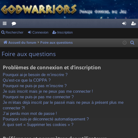
ac
Rechercher
or
Connexion
Inscription
on
ns
co
u
ne
cri
Accueil du forum
Foire aux questions
R
e
ur
m
xi
pti
Foire aux questions
c
ci
s
on
on
h
Problèmes de connexion et d’inscription
s
e
Pourquoi ai-je besoin de m’inscrire ?
r
Qu’est-ce que la COPPA ?
c
Pourquoi ne puis-je pas m’inscrire ?
h
Je suis inscrit mais je ne peux pas me connecter !
Pourquoi ne puis-je pas me connecter ?
e
Je m’étais déjà inscrit par le passé mais ne peux à présent plus me
r
connecter ?!
J’ai perdu mon mot de passe !
Pourquoi suis-je déconnecté automatiquement ?
À quoi sert « Supprimer les cookies » ?