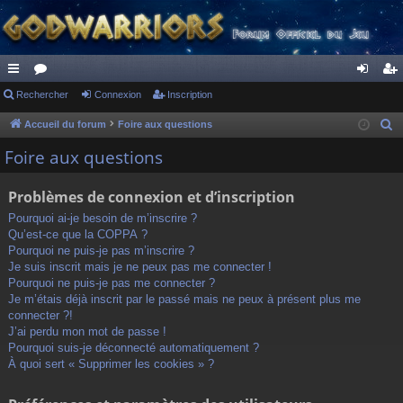
ac
Rechercher
or
Connexion
Inscription
on
ns
co
u
ne
cri
Accueil du forum
Foire aux questions
R
e
ur
m
xi
pti
Foire aux questions
c
ci
s
on
on
h
Problèmes de connexion et d’inscription
s
e
Pourquoi ai-je besoin de m’inscrire ?
r
Qu’est-ce que la COPPA ?
c
Pourquoi ne puis-je pas m’inscrire ?
h
Je suis inscrit mais je ne peux pas me connecter !
Pourquoi ne puis-je pas me connecter ?
e
Je m’étais déjà inscrit par le passé mais ne peux à présent plus me
r
connecter ?!
J’ai perdu mon mot de passe !
Pourquoi suis-je déconnecté automatiquement ?
À quoi sert « Supprimer les cookies » ?