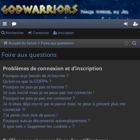
ac
Rechercher
or
Connexion
Inscription
on
ns
co
u
ne
cri
Accueil du forum
Foire aux questions
R
e
ur
m
xi
pti
Foire aux questions
c
ci
s
on
on
h
Problèmes de connexion et d’inscription
s
e
Pourquoi ai-je besoin de m’inscrire ?
r
Qu’est-ce que la COPPA ?
c
Pourquoi ne puis-je pas m’inscrire ?
h
Je suis inscrit mais je ne peux pas me connecter !
Pourquoi ne puis-je pas me connecter ?
e
Je m’étais déjà inscrit par le passé mais ne peux à présent plus me
r
connecter ?!
J’ai perdu mon mot de passe !
Pourquoi suis-je déconnecté automatiquement ?
À quoi sert « Supprimer les cookies » ?